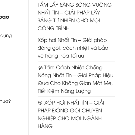
TẤM LẤY SÁNG SÓNG VUÔNG
NHẤT TÍN – GIẢI PHÁP LẤY
 bao
SÁNG TỰ NHIÊN CHO MỌI
CÔNG TRÌNH
ử dụng
Xốp hơi Nhất Tín – Giải pháp
đóng gói, cách nhiệt và bảo
vệ hàng hóa tối ưu
🧊 Tấm Cách Nhiệt Chống
Nóng Nhất Tín – Giải Pháp Hiệu
Quả Cho Không Gian Mát Mẻ,
Tiết Kiệm Năng Lượng
chưa?
🎯 XỐP HƠI NHẤT TÍN – GIẢI
PHÁP ĐÓNG GÓI CHUYÊN
NGHIỆP CHO MỌI NGÀNH
HÀNG