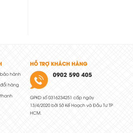
H
HỖ TRỢ KHÁCH HÀNG
0902 590 405
 bảo hành
 đổi hàng
 thanh
GPKD số 0316234251 cấp ngày
13/4/2020 bởi Sở Kế Hoạch và Đầu Tư TP
HCM.