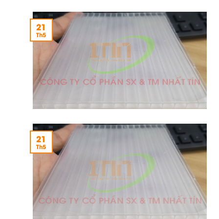
21
Th5
21
Th5