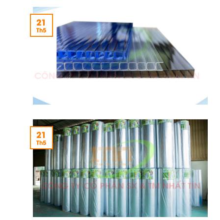
21
Th5
21
Th5