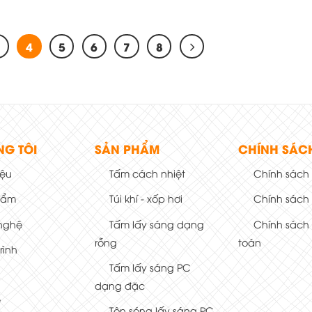
3
4
5
6
7
8
NG TÔI
SẢN PHẨM
CHÍNH SÁC
iệu
Tấm cách nhiệt
Chính sách
hẩm
Túi khí - xốp hơi
Chính sách
nghệ
Tấm lấy sáng dạng
Chính sách
rỗng
toán
rình
Tấm lấy sáng PC
dạng đặc
ệ
Tôn sóng lấy sáng PC