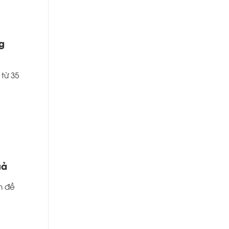
g
từ 35
uả
n đề