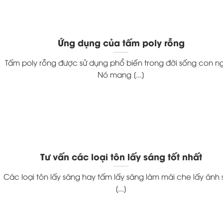
Ứng dụng của tấm poly rỗng
Tấm poly rỗng được sử dụng phổ biến trong đời sống con ng
Nó mang [...]
Tư vấn các loại tôn lấy sáng tốt nhất
Các loại tôn lấy sáng hay tấm lấy sáng làm mái che lấy ánh
[...]