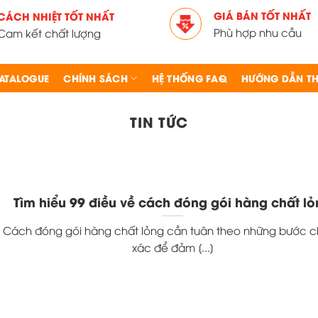
GIÁ BÁN TỐT NHẤT
CÁCH NHIỆT TỐT NHẤT
Phù hợp nhu cầu
Cam kết chất lượng
ATALOGUE
CHÍNH SÁCH
HỆ THỐNG FAQ
HƯỚNG DẪN TH
TIN TỨC
Tìm hiểu 99 điều về cách đóng gói hàng chất l
Cách đóng gói hàng chất lỏng cần tuân theo những bước 
xác để đảm [...]