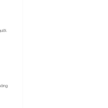
ười.
 sáng