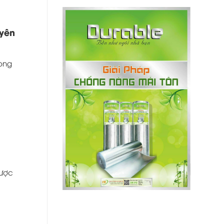
uyên
rong
được