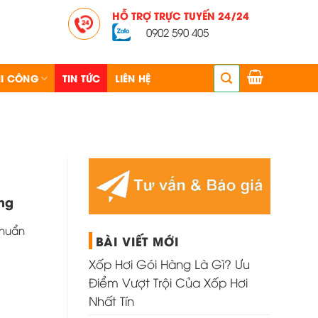
HỖ TRỢ TRỰC TUYẾN 24/24
0902 590 405
I CÔNG
TIN TỨC
LIÊN HỆ
ỏng
chuẩn
BÀI VIẾT MỚI
Xốp Hơi Gói Hàng Là Gì? Ưu
Điểm Vượt Trội Của Xốp Hơi
Nhất Tín