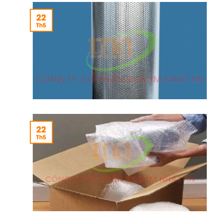
22
Th5
22
Th5