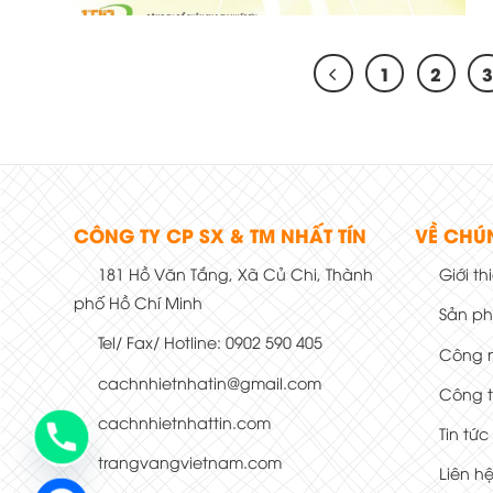
1
2
CÔNG TY CP SX & TM NHẤT TÍN
VỀ CHÚ
181 Hồ Văn Tắng, Xã Củ Chi, Thành
Giới th
phố Hồ Chí Minh
Sản p
Tel/ Fax/ Hotline: 0902 590 405
Công 
cachnhietnhatin@gmail.com
Công t
cachnhietnhattin.com
Tin tức
trangvangvietnam.com
Liên h