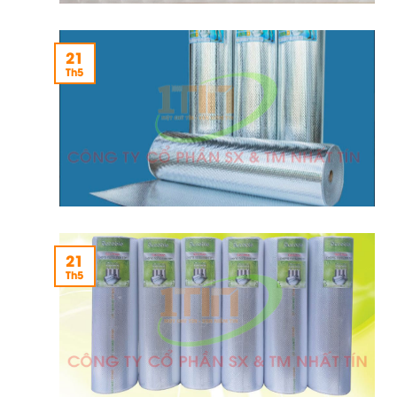
21
Th5
21
Th5